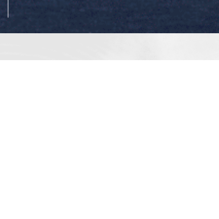
笑
人
日
み
顔
々
本
や
を
の
「
び
創
美
ら
や
造
と
し
か
す
健
さ
に
る
康
」
。
と
を
追
求
し
、